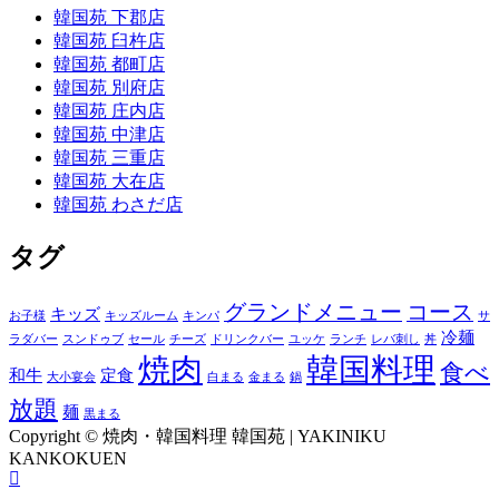
韓国苑 下郡店
韓国苑 臼杵店
韓国苑 都町店
韓国苑 別府店
韓国苑 庄内店
韓国苑 中津店
韓国苑 三重店
韓国苑 大在店
韓国苑 わさだ店
タグ
グランドメニュー
コース
キッズ
お子様
キッズルーム
キンパ
サ
冷麺
ラダバー
スンドゥブ
セール
チーズ
ドリンクバー
ユッケ
ランチ
レバ刺し
丼
焼肉
韓国料理
食べ
和牛
定食
大小宴会
白まる
金まる
鍋
放題
麺
黒まる
Copyright © 焼肉・韓国料理 韓国苑 | YAKINIKU
KANKOKUEN