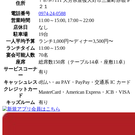
〒879-7111 大分県豊後大野市三重町赤嶺９
住所
２１
電話番号
0974-24-0588
営業時間
11:00～15:00, 17:00～22:00
店休日
なし
駐車場
19台
一人平均予算
ランチ1,000円〜ディナー3,500円〜
ランチタイム
11:00～15:00
宴会可能人数
70名
座席
総席数150席（テーブル14卓・座敷11卓）
サービスコーナ
有り
ー
キャッシュレス
d払い・au PAY・PayPay・交通系 IC カード
クレジットカー
MasterCard・American Express・JCB・VISA
ド
キッズルーム
有り