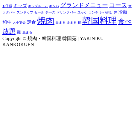
グランドメニュー
コース
キッズ
お子様
キッズルーム
キンパ
サ
冷麺
ラダバー
スンドゥブ
セール
チーズ
ドリンクバー
ユッケ
ランチ
レバ刺し
丼
焼肉
韓国料理
食べ
和牛
定食
大小宴会
白まる
金まる
鍋
放題
麺
黒まる
Copyright © 焼肉・韓国料理 韓国苑 | YAKINIKU
KANKOKUEN