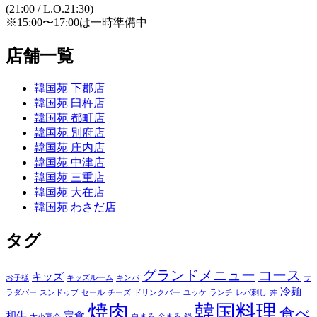
(21:00 / L.O.21:30)
※15:00〜17:00は一時準備中
店舗一覧
韓国苑 下郡店
韓国苑 臼杵店
韓国苑 都町店
韓国苑 別府店
韓国苑 庄内店
韓国苑 中津店
韓国苑 三重店
韓国苑 大在店
韓国苑 わさだ店
タグ
グランドメニュー
コース
キッズ
お子様
キッズルーム
キンパ
サ
冷麺
ラダバー
スンドゥブ
セール
チーズ
ドリンクバー
ユッケ
ランチ
レバ刺し
丼
焼肉
韓国料理
食べ
和牛
定食
大小宴会
白まる
金まる
鍋