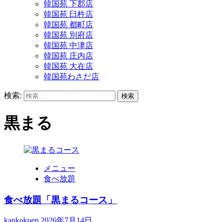
韓国苑 下郡店
韓国苑 臼杵店
韓国苑 都町店
韓国苑 別府店
韓国苑 中津店
韓国苑 庄内店
韓国苑 大在店
韓国苑わさだ店
検索:
黒まる
メニュー
食べ放題
食べ放題「黒まるコース」
kankokuen
2026年7月14日